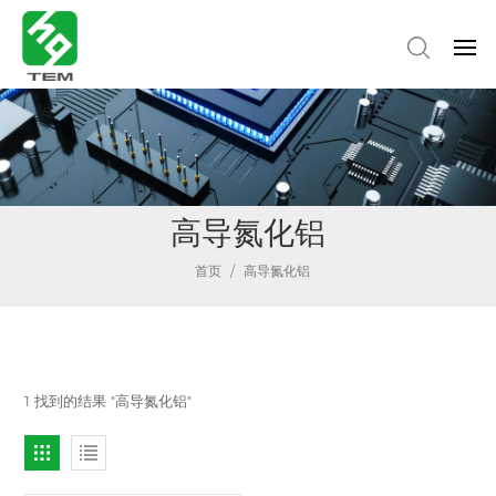
高导氮化铝
首页
/
高导氮化铝
1 找到的结果 "高导氮化铝"