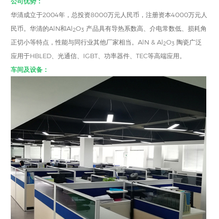
公司优势：
华清成立于2004年，总投资8000万元人民币，注册资本4000万元人
民币。华清的AlN和Al
O
产品具有导热系数高、介电常数低、损耗角
2
3
正切小等特点，性能与同行业其他厂家相当。AlN & Al
O
陶瓷广泛
2
3
应用于HBLED、光通信、IGBT、功率器件、TEC等高端应用。
车间及设备：