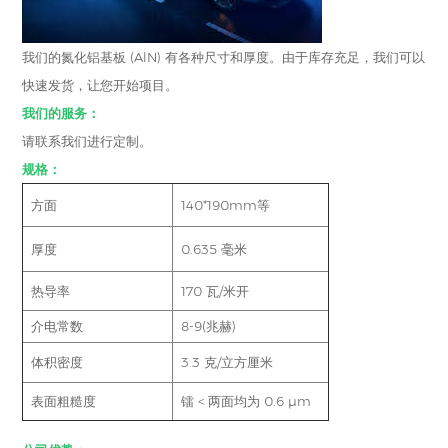
我们的氮化铝基板 (AlN) 有各种尺寸和厚度。由于库存充足，我们可以
快速发货，让您开始项目。
我们的服务：
请联系我们进行定制。
规格：
方面
140*190mm等
厚度
0.635 毫米
热导率
170 瓦/米开
介电常数
8-9(兆赫)
体积密度
3.3 克/立方厘米
表面粗糙度
镭 < 两面均为 0.6 μm