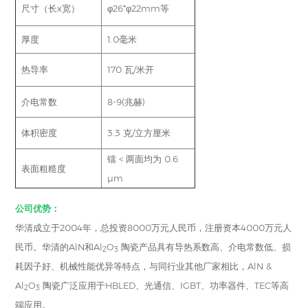
尺寸（长x宽）
φ26*φ22mm等
厚度
1.0毫米
热导率
170 瓦/米开
介电常数
8-9(兆赫)
体积密度
3.3 克/立方厘米
镭 < 两面均为 0.6
表面粗糙度
μm
公司优势：
华清成立于2004年，总投资8000万元人民币，注册资本4000万元人
民币。华清的AlN和Al
O
陶瓷产品具有导热系数高、介电常数低、损
2
3
耗因子好、机械性能优异等特点，与同行业其他厂家相比，AlN &
Al
O
陶瓷广泛应用于HBLED、光通信、IGBT、功率器件、TEC等高
2
3
端应用。